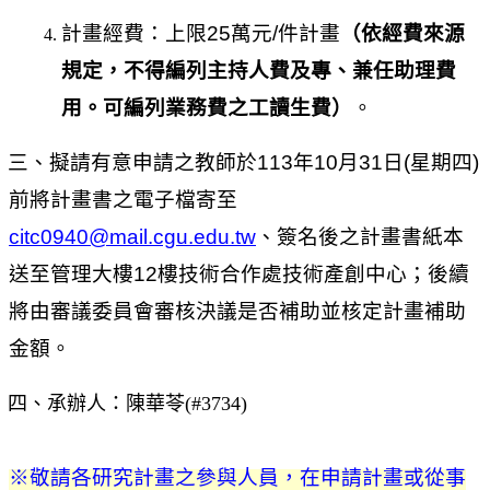
計畫經費：上限25萬元/件計畫
（依經費來源
規定，不得編列主持人費及專、兼任助理費
用。可編列業務費之工讀生費）
。
三、
擬請有意申請之教師於
113
年
10
月
31
日
(
星期四
)
前將計畫書之電子檔寄至
citc0940@mail.cgu.edu.tw
、簽名後之計畫書紙本
送至管理大樓
12
樓技術合作處技術產創中心；後續
將由審議委員會審核決議是否補助並核定計畫補助
金額。
四、承辦人：陳華苓(#3734)
※敬請各研究計畫之參與人員，在申請計畫或從事